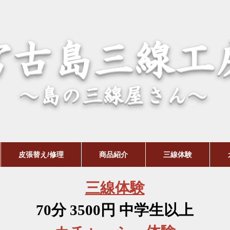
宮古島三線工
～島の三線屋さん～
皮張替え/修理
商品紹介
三線体験
三線体験
70分 3500円 中学生以上