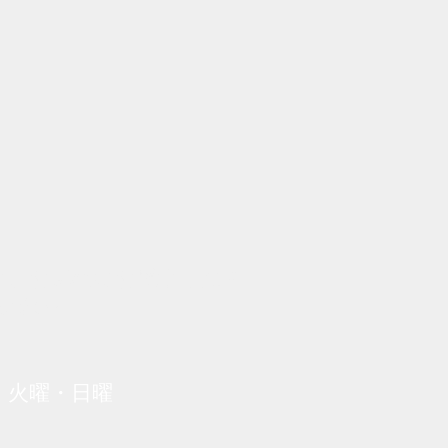
ど、
お気軽にお電話くださ
いね～
休日：火曜・日曜