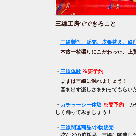
三線工房でできること
・
三線製作、販売、皮張替え、修
本皮一枚張りにこだわった、上質
・
三線体験
※要予約
まずは三線に触れましょう！
音を出す楽しさを知ってもらい
・
カチャーシー体験
※要
予約
カ
しく踊ってみましょう！
・
三線関連商品/小物販売
弦などの消耗品、三線に関連した