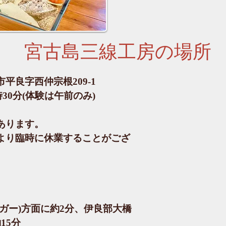
宮古島三線工房の場所
市平良字西仲宗根209-1
時30分(体験は午前のみ)
あります。
より臨時に休業することがござ
ガー)方面に約2分、伊良部大橋
15分