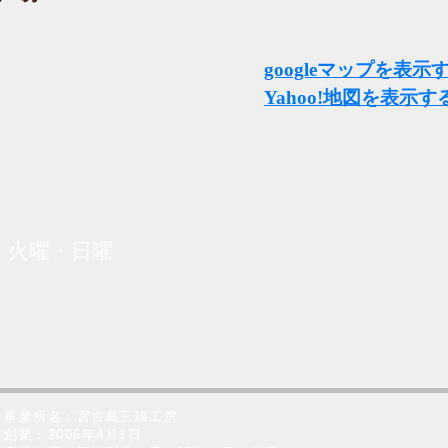
googleマップを表示
Yahoo!地図を表示す
ど、
お気軽にお電話くださ
いね～
休日：火曜・日曜
事業所名：宮古島三線工房
創業：2006年4月1日