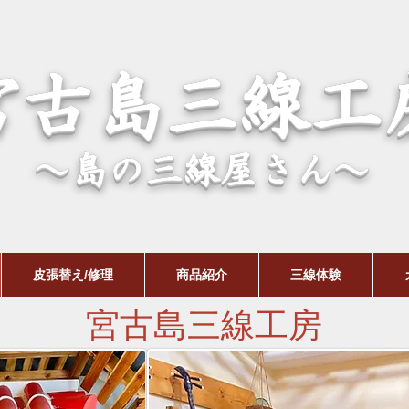
宮古島三線工
～島の三線屋さん～
皮張替え/修理
商品紹介
三線体験
宮古島三線工房